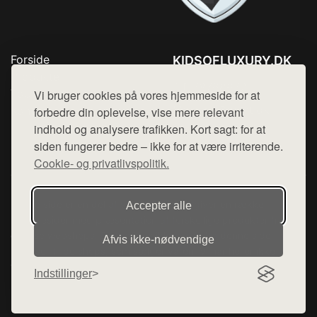
Forside
KIDSOFLUXURY.DK
Produkter
Tlf. 78768672
Top Rabatter
Vi bruger cookies på vores hjemmeside for at
Mail:
hej@want.dk
Kontakt
forbedre din oplevelse, vise mere relevant
indhold og analysere trafikken. Kort sagt: for at
Cookie- og privatlivspolitik
siden fungerer bedre – ikke for at være irriterende.
Cookie- og privatlivspolitik.
Denne side er en del af want.dk, der udgiver en række
Accepter alle
hjemmesider med præsentation af forskellige produkter fra
diverse webshops. Der sælges ikke varer fra denne side - vi
Afvis ikke‑nødvendige
henviser til de shops, som sælger varen. Vi har heller ikke
varerne på lager.
Indstillinger
© 2026 kidsofluxury.dk. Alle rettigheder forbeholdes.