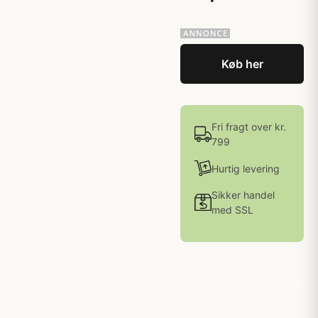
Køb her
Fri fragt over kr.
799
Hurtig levering
Sikker handel
med SSL