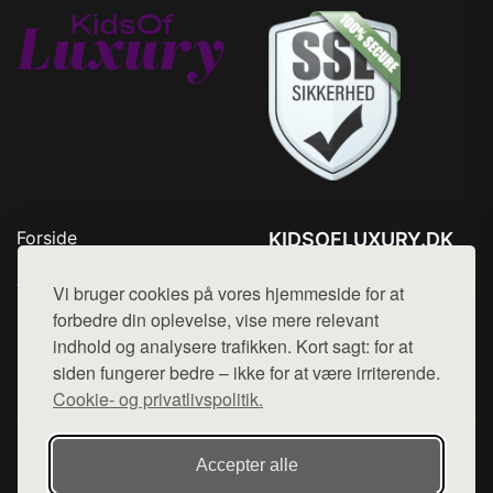
Forside
KIDSOFLUXURY.DK
Produkter
Tlf. 78768672
Top Rabatter
Vi bruger cookies på vores hjemmeside for at
Mail:
hej@want.dk
Kontakt
forbedre din oplevelse, vise mere relevant
indhold og analysere trafikken. Kort sagt: for at
Cookie- og privatlivspolitik
siden fungerer bedre – ikke for at være irriterende.
Cookie- og privatlivspolitik.
Denne side er en del af want.dk, der udgiver en række
Accepter alle
hjemmesider med præsentation af forskellige produkter fra