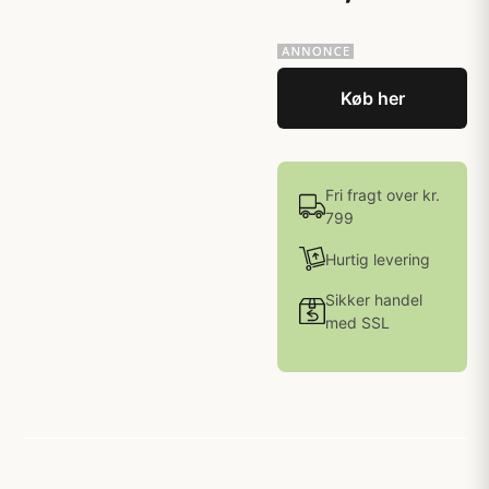
Køb her
Fri fragt over kr.
799
Hurtig levering
Sikker handel
med SSL