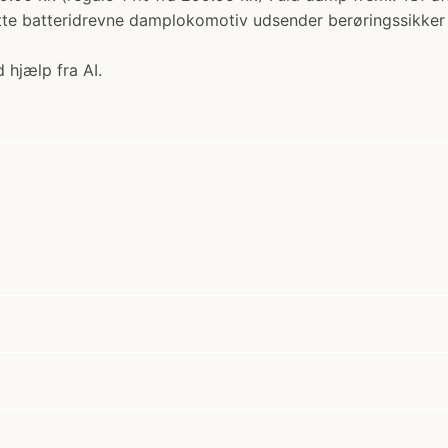
te batteridrevne damplokomotiv udsender berøringssikker d
 hjælp fra AI.