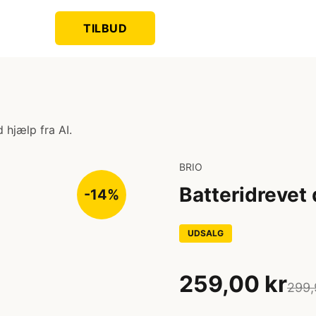
TILBUD
 hjælp fra AI.
BRIO
Batteridrevet
-14%
UDSALG
259,00 kr
299,