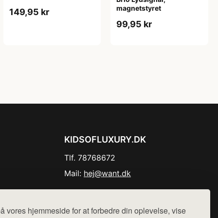
magnetstyret
149,95 kr
99,95 kr
KIDSOFLUXURY.DK
Tlf. 78768672
Mail:
hej@want.dk
Cookie- og privatlivspolitik
å vores hjemmeside for at forbedre din oplevelse, vise