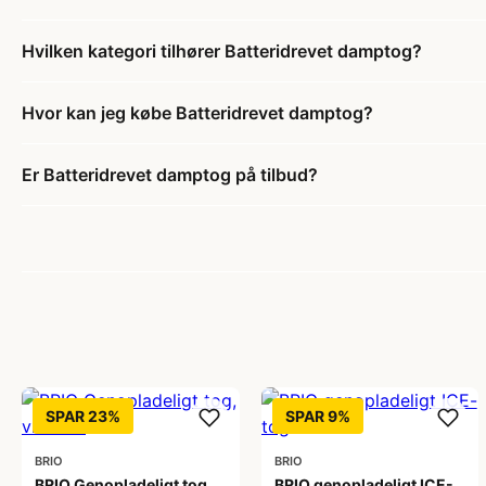
Hvilken kategori tilhører Batteridrevet damptog?
Hvor kan jeg købe Batteridrevet damptog?
Er Batteridrevet damptog på tilbud?
SPAR 23%
SPAR 9%
BRIO
BRIO
BRIO Genopladeligt tog,
BRIO genopladeligt ICE-