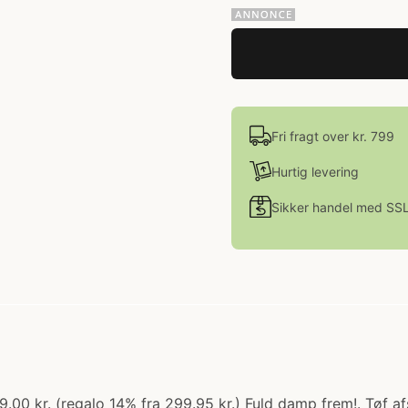
Fri fragt over kr. 799
Hurtig levering
Sikker handel med SS
59.00 kr. (regalo 14% fra 299.95 kr.) Fuld damp frem!. Tøf 