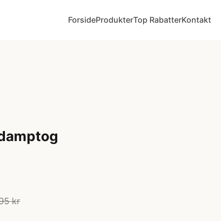
Forside
Produkter
Top Rabatter
Kontakt
 damptog
95 kr