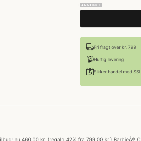
Fri fragt over kr. 799
Hurtig levering
Sikker handel med SS
ilbud: nu 460.00 kr. (regalo 42% fra 799.00 kr.) BarbieÂ® 