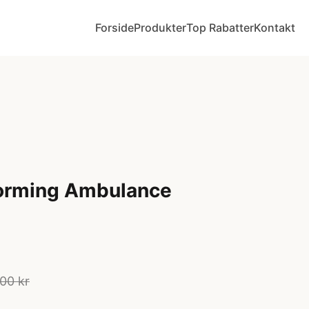
Forside
Produkter
Top Rabatter
Kontakt
forming Ambulance
00 kr