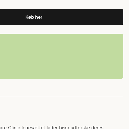
Køb her
L
Care Clinic legesættet lader børn udforske deres