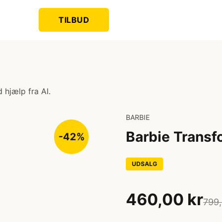
TILBUD
 hjælp fra AI.
BARBIE
Barbie Trans
-42%
UDSALG
460,00 kr
799,