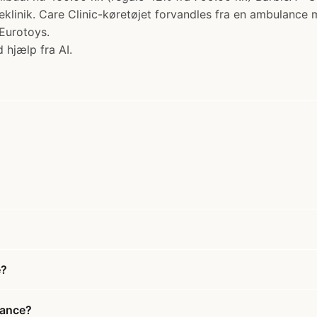
linik. Care Clinic-køretøjet forvandles fra en ambulance m
Eurotoys.
 hjælp fra AI.
e?
lance?