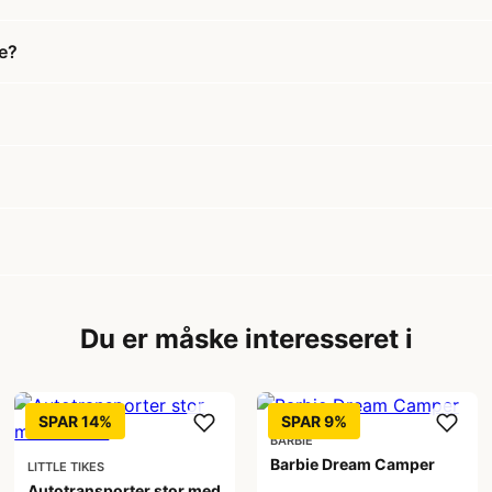
ce?
Du er måske interesseret i
SPAR 14%
SPAR 9%
BARBIE
Barbie Dream Camper
LITTLE TIKES
Autotransporter stor med