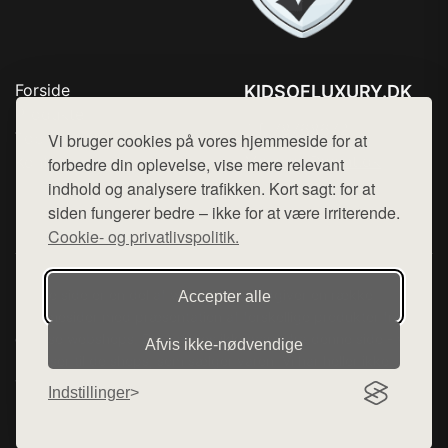
Forside
KIDSOFLUXURY.DK
Produkter
Tlf. 78768672
Top Rabatter
Vi bruger cookies på vores hjemmeside for at
Mail:
hej@want.dk
Kontakt
forbedre din oplevelse, vise mere relevant
indhold og analysere trafikken. Kort sagt: for at
Cookie- og privatlivspolitik
siden fungerer bedre – ikke for at være irriterende.
Cookie- og privatlivspolitik.
Denne side er en del af want.dk, der udgiver en række
Accepter alle
hjemmesider med præsentation af forskellige produkter fra
diverse webshops. Der sælges ikke varer fra denne side - vi
Afvis ikke‑nødvendige
henviser til de shops, som sælger varen. Vi har heller ikke
varerne på lager.
Indstillinger
© 2026 kidsofluxury.dk. Alle rettigheder forbeholdes.