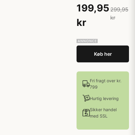
199,95
299,95
kr
kr
Køb her
Fri fragt over kr.
799
Hurtig levering
Sikker handel
med SSL