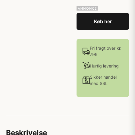
Køb her
Fri fragt over kr.
799
Hurtig levering
Sikker handel
med SSL
Beskrivelse