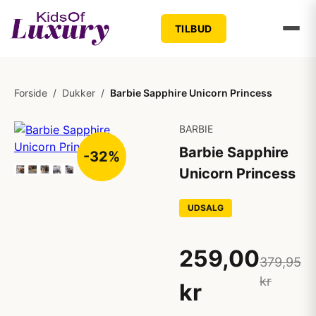
TILBUD
Forside
/
Dukker
/
Barbie Sapphire Unicorn Princess
BARBIE
Barbie Sapphire
-32%
Unicorn Princess
UDSALG
259,00
379,95
kr
kr