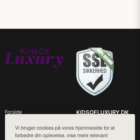
Forside
KIDSOFLUXURY.DK
Produkter
Tlf. 78768672
Top Rabatter
Vi bruger cookies på vores hjemmeside for at
Mail:
hej@want.dk
Kontakt
forbedre din oplevelse, vise mere relevant