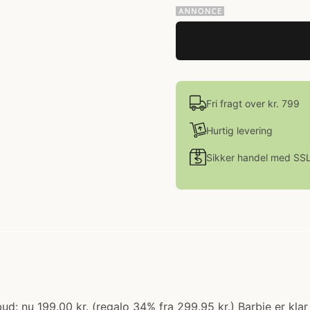
Fri fragt over kr. 799
Hurtig levering
Sikker handel med SS
ud: nu 199.00 kr. (regalo 34% fra 299.95 kr.) Barbie er kla