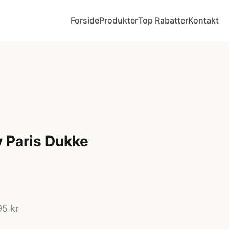
Forside
Produkter
Top Rabatter
Kontakt
y Paris Dukke
95 kr