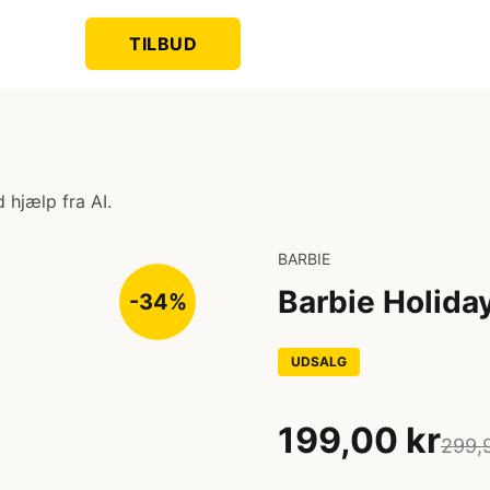
TILBUD
 hjælp fra AI.
BARBIE
Barbie Holida
-34%
UDSALG
199,00 kr
299,