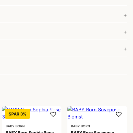
SPAR 3%
BABY BORN
BABY BORN
BABY Born Sophia Rose
BABY Born Sovepose