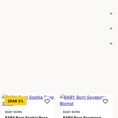
SPAR 3%
BABY BORN
BABY BORN
BABY Born Sophia Rose
BABY Born Sovepose