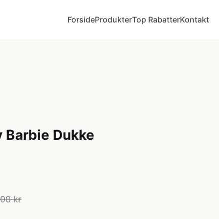
Forside
Produkter
Top Rabatter
Kontakt
y Barbie Dukke
00 kr