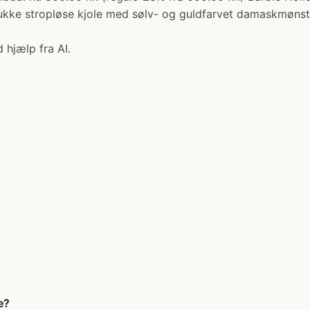
ke stropløse kjole med sølv- og guldfarvet damaskmønster 
 hjælp fra AI.
e?