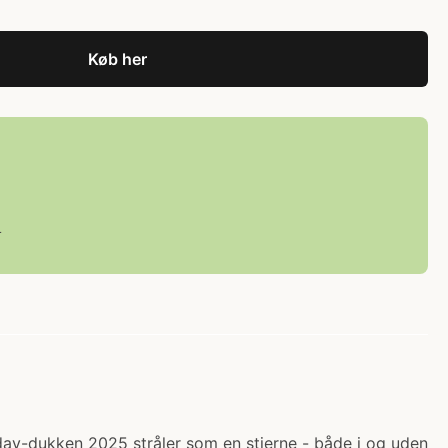
Køb her
L
iday-dukken 2025 stråler som en stjerne - både i og uden