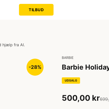
TILBUD
 hjælp fra AI.
BARBIE
Barbie Holida
-28%
UDSALG
500,00 kr
699,