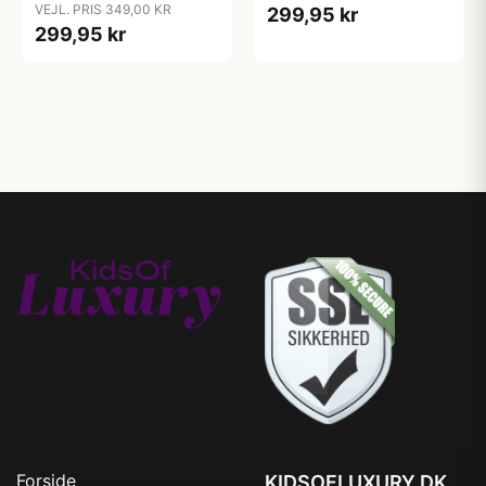
VEJL. PRIS 349,00 KR
299,95 kr
299,95 kr
Forside
KIDSOFLUXURY.DK