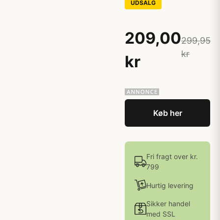
UDSALG
209,00
299,95
kr
kr
Køb her
Fri fragt over kr.
799
Hurtig levering
Sikker handel
med SSL