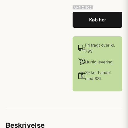
Køb her
Fri fragt over kr.
799
Hurtig levering
Sikker handel
med SSL
Beskrivelse