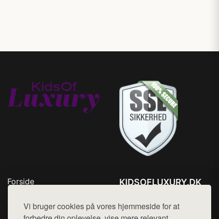
Forside
KIDSOFLUXURY.DK
Produkter
Tlf. 78768672
Top Rabatter
Vi bruger cookies på vores hjemmeside for at
Mail:
hej@want.dk
Kontakt
forbedre din oplevelse, vise mere relevant