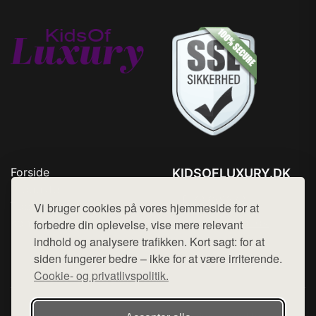
Forside
KIDSOFLUXURY.DK
Produkter
Tlf. 78768672
Top Rabatter
Vi bruger cookies på vores hjemmeside for at
Mail:
hej@want.dk
Kontakt
forbedre din oplevelse, vise mere relevant
indhold og analysere trafikken. Kort sagt: for at
Cookie- og privatlivspolitik
siden fungerer bedre – ikke for at være irriterende.
Cookie- og privatlivspolitik.