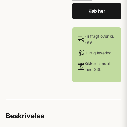
Køb her
Fri fragt over kr.
799
Hurtig levering
Sikker handel
med SSL
Beskrivelse