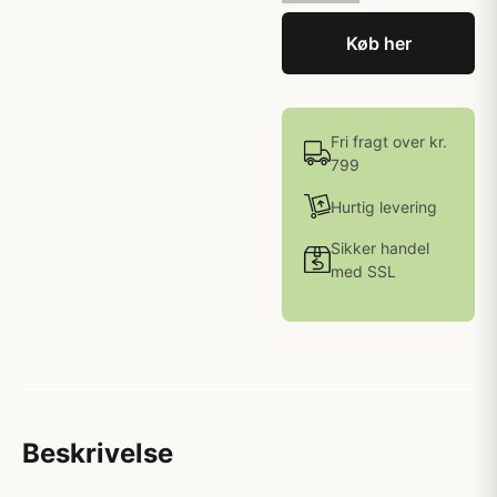
Køb her
Fri fragt over kr.
799
Hurtig levering
Sikker handel
med SSL
Beskrivelse