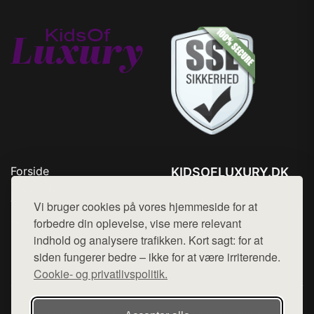
Forside
KIDSOFLUXURY.DK
Produkter
Tlf. 78768672
Top Rabatter
Vi bruger cookies på vores hjemmeside for at
Mail:
hej@want.dk
Kontakt
forbedre din oplevelse, vise mere relevant
indhold og analysere trafikken. Kort sagt: for at
Cookie- og privatlivspolitik
siden fungerer bedre – ikke for at være irriterende.
Cookie- og privatlivspolitik.