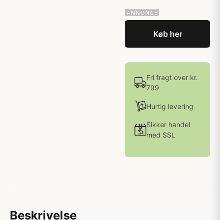
Køb her
Fri fragt over kr.
799
Hurtig levering
Sikker handel
med SSL
Beskrivelse