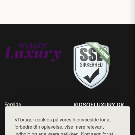
Forside
KIDSOFLUXURY.DK
Produkter
Tlf. 78768672
Top Rabatter
Vi bruger cookies på vores hjemmeside for at
Mail:
hej@want.dk
Kontakt
forbedre din oplevelse, vise mere relevant
indhold og analysere trafikken. Kort sagt: for at