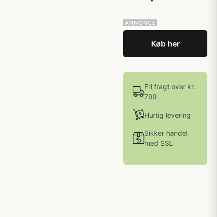
Køb her
Fri fragt over kr.
799
Hurtig levering
Sikker handel
med SSL