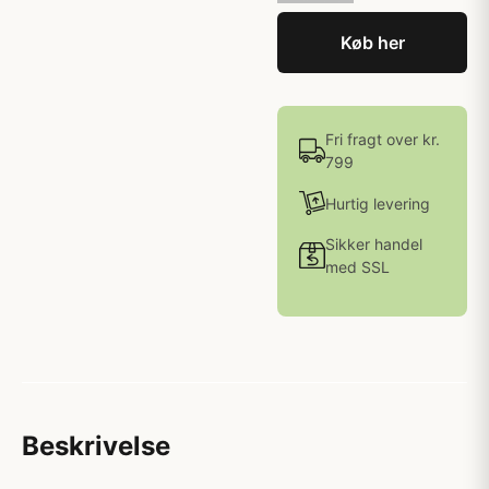
Køb her
Fri fragt over kr.
799
Hurtig levering
Sikker handel
med SSL
Beskrivelse