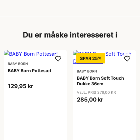
Du er måske interesseret i
SPAR 25%
BABY BORN
BABY Born Pottesæt
BABY BORN
BABY Born Soft Touch
Dukke 36cm
129,95 kr
VEJL. PRIS 379,00 KR
285,00 kr