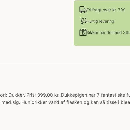
Fri fragt over kr. 799
Hurtig levering
Sikker handel med SS
i: Dukker. Pris: 399.00 kr. Dukkepigen har 7 fantastiske fun
n med sig. Hun drikker vand af flasken og kan så tisse i bl