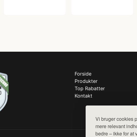
Forside
Produkter
Top Rabatter
Kontakt
Vi bruger cookies p
mere relevant indho
bedre – ikke for at 