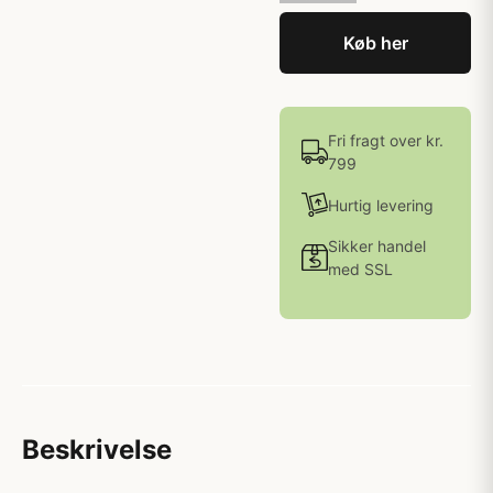
Køb her
Fri fragt over kr.
799
Hurtig levering
Sikker handel
med SSL
Beskrivelse