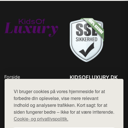
Forside
KIDSOFLUXURY.DK
Produkter
Tlf. 78768672
Top Rabatter
Vi bruger cookies på vores hjemmeside for at
Mail:
hej@want.dk
Kontakt
forbedre din oplevelse, vise mere relevant
indhold og analysere trafikken. Kort sagt: for at
Cookie- og privatlivspolitik
siden fungerer bedre – ikke for at være irriterende.
Cookie- og privatlivspolitik.