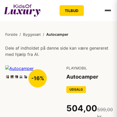
TILBUD
Forside
/
Byggesæt
/
Autocamper
Dele af indholdet på denne side kan være genereret
med hjælp fra AI.
PLAYMOBIL
Autocamper
-16%
UDSALG
504,00
599,00
kr