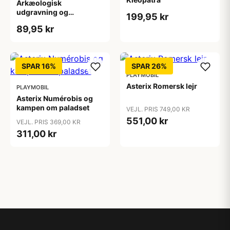
Arkæologisk
udgravning og
199,95 kr
dinosaurskelet
89,95 kr
SPAR 16%
SPAR 26%
PLAYMOBIL
Asterix Romersk lejr
PLAYMOBIL
Asterix Numérobis og
kampen om paladset
VEJL. PRIS 749,00 KR
551,00 kr
VEJL. PRIS 369,00 KR
311,00 kr