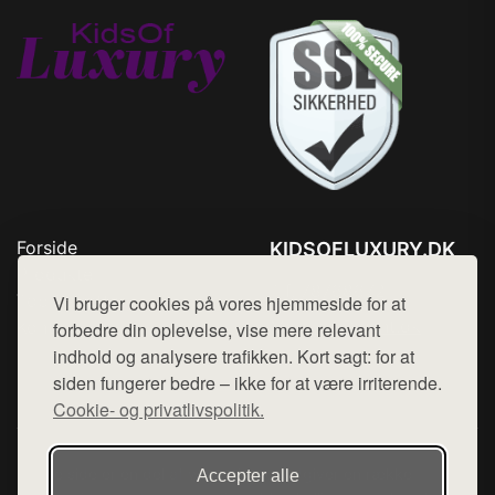
Forside
KIDSOFLUXURY.DK
Produkter
Tlf. 78768672
Top Rabatter
Vi bruger cookies på vores hjemmeside for at
Mail:
hej@want.dk
Kontakt
forbedre din oplevelse, vise mere relevant
indhold og analysere trafikken. Kort sagt: for at
Cookie- og privatlivspolitik
siden fungerer bedre – ikke for at være irriterende.
Cookie- og privatlivspolitik.
Denne side er en del af want.dk, der udgiver en række
Accepter alle