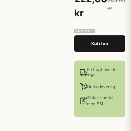
249,95
kr
kr
Køb her
Fri fragt over kr.
799
Hurtig levering
Sikker handel
med SSL