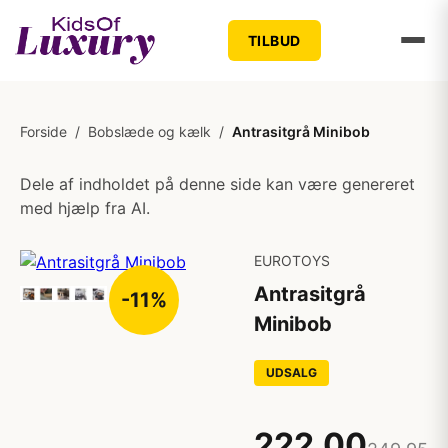
TILBUD
Forside
/
Bobslæde og kælk
/
Antrasitgrå Minibob
Dele af indholdet på denne side kan være genereret
med hjælp fra AI.
EUROTOYS
Antrasitgrå
-11%
Minibob
UDSALG
222,00