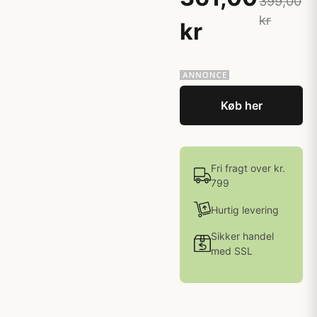
399,00
kr
kr
Køb her
Fri fragt over kr.
799
Hurtig levering
Sikker handel
med SSL