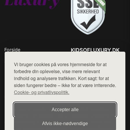
Forside
KIDSOFLUXURY.DK
Produkter
Tlf. 78768672
Top Rabatter
Vi bruger cookies på vores hjemmeside for at
Mail:
hej@want.dk
Kontakt
forbedre din oplevelse, vise mere relevant
indhold og analysere trafikken. Kort sagt: for at
Cookie- og privatlivspolitik
siden fungerer bedre – ikke for at være irriterende.
Cookie- og privatlivspolitik.
Denne side er en del af want.dk, der udgiver en række
Accepter alle
hjemmesider med præsentation af forskellige produkter fra
diverse webshops. Der sælges ikke varer fra denne side - vi
Afvis ikke‑nødvendige
henviser til de shops, som sælger varen. Vi har heller ikke