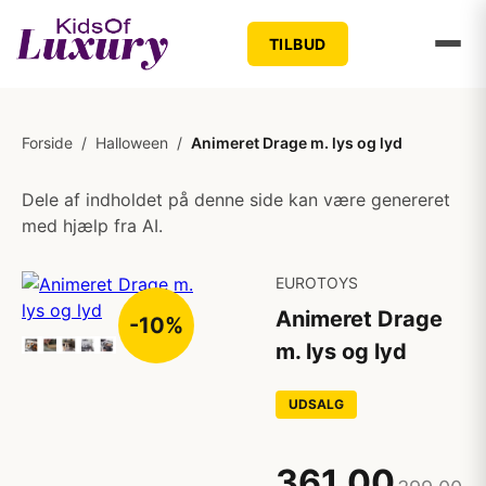
TILBUD
Forside
/
Halloween
/
Animeret Drage m. lys og lyd
Dele af indholdet på denne side kan være genereret
med hjælp fra AI.
EUROTOYS
Animeret Drage
-10%
m. lys og lyd
UDSALG
361,00