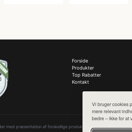
Forside
Produkter
Top Rabatter
Kontakt
Vi bruger cookies p
mere relevant indho
bedre – ikke for at 
r med præsentation af forskellige produkter fra diverse webshops. De