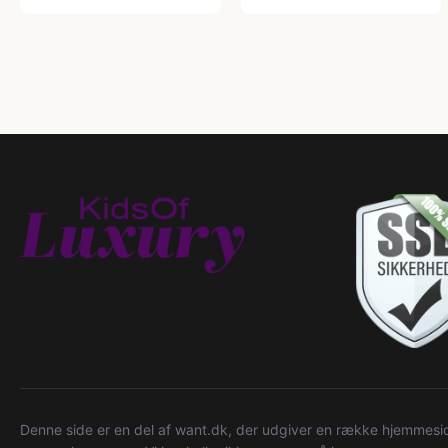
Denne side er en del af want.dk, der udgiver en række hjemmeside