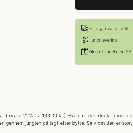
Fri fragt over kr. 799
Hurtig levering
Sikker handel med SS
00 kr. (regalo 22% fra 199.00 kr.) Hvem er det, der kommer 
n gennem junglen på jagt efter bytte. Selv om den er stor,