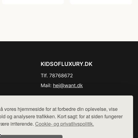
KIDSOFLUXURY.DK
Tlf. 78768672
Mail:
hej@want.dk
Cookie- og privatlivspolitik
å vores hjemmeside for at forbedre din oplevelse, vise
ld og analysere trafikken. Kort sagt: for at siden fungerer
være irriterende.
Cookie- og privatlivspolitik.
r sælges ikke varer fra denne side - vi henviser til de shops,