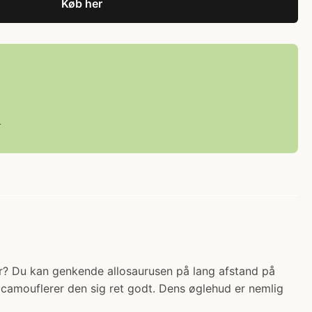
Køb her
L
der? Du kan genkende allosaurusen på lang afstand på
 camouflerer den sig ret godt. Dens øglehud er nemlig