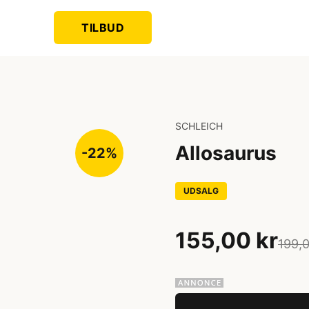
TILBUD
SCHLEICH
Allosaurus
-22%
UDSALG
155,00 kr
199,0