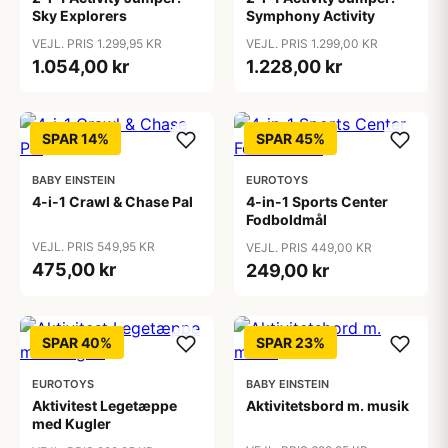
Sky Explorers
Symphony Activity
VEJL. PRIS 1.299,95 KR
VEJL. PRIS 1.299,00 KR
1.054,00 kr
1.228,00 kr
SPAR 14%
SPAR 45%
BABY EINSTEIN
EUROTOYS
4-i-1 Crawl & Chase Pal
4-in-1 Sports Center
Fodboldmål
VEJL. PRIS 549,95 KR
VEJL. PRIS 449,00 KR
475,00 kr
249,00 kr
SPAR 40%
SPAR 23%
EUROTOYS
BABY EINSTEIN
Aktivitest Legetæppe
Aktivitetsbord m. musik
med Kugler