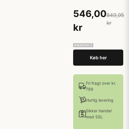
546,00
849,95
kr
kr
Køb her
Fri fragt over kr.
799
Hurtig levering
Sikker handel
med SSL