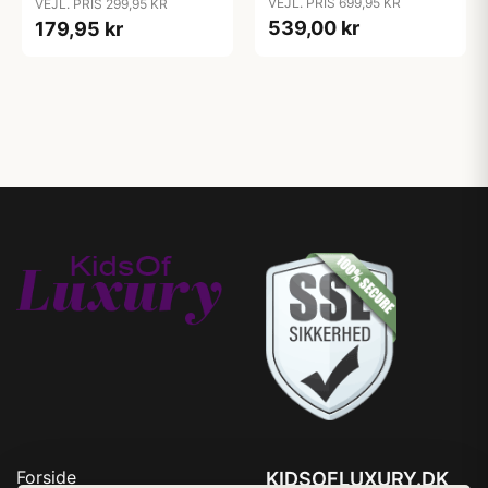
VEJL. PRIS 699,95 KR
VEJL. PRIS 299,95 KR
539,00 kr
179,95 kr
Forside
KIDSOFLUXURY.DK