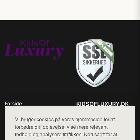
Forside
KIDSOFLUXURY.DK
Produkter
Tlf. 78768672
Top Rabatter
Vi bruger cookies på vores hjemmeside for at
Mail:
hej@want.dk
Kontakt
forbedre din oplevelse, vise mere relevant
indhold og analysere trafikken. Kort sagt: for at
Cookie- og privatlivspolitik