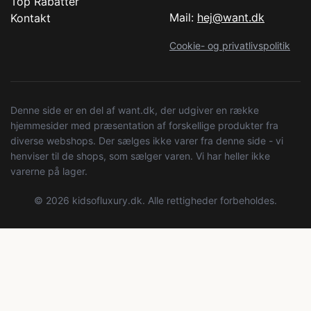
Top Rabatter
Mail:
hej@want.dk
Kontakt
Cookie- og privatlivspolitik
Denne side er en del af want.dk, der udgiver en række
hjemmesider med præsentation af forskellige produkter fra
diverse webshops. Der sælges ikke varer fra denne side - vi
henviser til de shops, som sælger varen. Vi har heller ikke
varerne på lager.
© 2026 kidsofluxury.dk. Alle rettigheder forbeholdes.