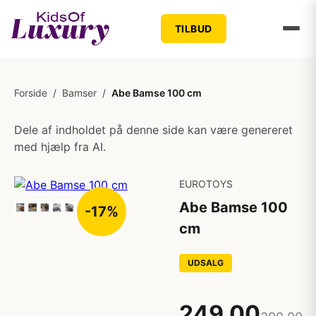
TILBUD
Forside
/
Bamser
/
Abe Bamse 100 cm
Dele af indholdet på denne side kan være genereret
med hjælp fra AI.
EUROTOYS
Abe Bamse 100
-17%
cm
UDSALG
249,00