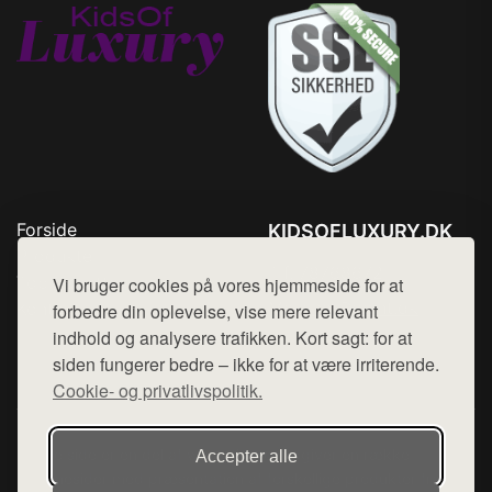
Forside
KIDSOFLUXURY.DK
Produkter
Tlf. 78768672
Top Rabatter
Vi bruger cookies på vores hjemmeside for at
Mail:
hej@want.dk
Kontakt
forbedre din oplevelse, vise mere relevant
indhold og analysere trafikken. Kort sagt: for at
Cookie- og privatlivspolitik
siden fungerer bedre – ikke for at være irriterende.
Cookie- og privatlivspolitik.
Denne side er en del af want.dk, der udgiver en række
Accepter alle
hjemmesider med præsentation af forskellige produkter fra