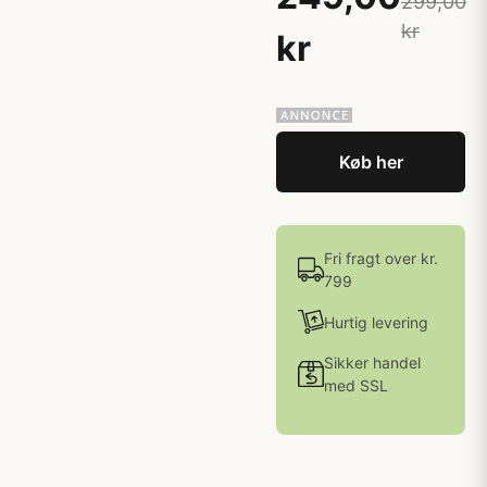
299,00
kr
kr
Køb her
Fri fragt over kr.
799
Hurtig levering
Sikker handel
med SSL