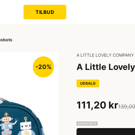
TILBUD
Robots
A LITTLE LOVELY COMPANY
A Little Love
-20%
UDSALG
111,20 kr
139,00