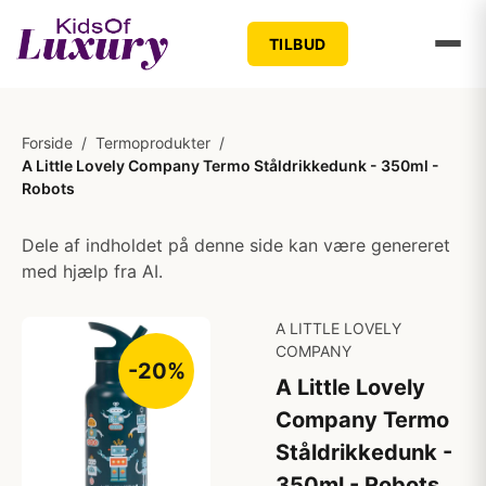
TILBUD
Forside
/
Termoprodukter
/
A Little Lovely Company Termo Ståldrikkedunk - 350ml -
Robots
Dele af indholdet på denne side kan være genereret
med hjælp fra AI.
A LITTLE LOVELY
COMPANY
-20%
A Little Lovely
Company Termo
Ståldrikkedunk -
350ml - Robots