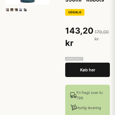
UDSALG
143,20
179,00
kr
kr
Køb her
Fri fragt over kr.
799
Hurtig levering