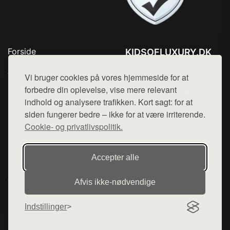
Forside
KIDSOFLUXURY.DK
Produkter
Tlf. 78768672
Top Rabatter
Vi bruger cookies på vores hjemmeside for at
Mail:
hej@want.dk
Kontakt
forbedre din oplevelse, vise mere relevant
indhold og analysere trafikken. Kort sagt: for at
Cookie- og privatlivspolitik
siden fungerer bedre – ikke for at være irriterende.
Cookie- og privatlivspolitik.
Denne side er en del af want.dk, der udgiver en række
Accepter alle
hjemmesider med præsentation af forskellige produkter fra
diverse webshops. Der sælges ikke varer fra denne side - vi
Afvis ikke‑nødvendige
henviser til de shops, som sælger varen. Vi har heller ikke
varerne på lager.
Indstillinger
© 2026 kidsofluxury.dk. Alle rettigheder forbeholdes.