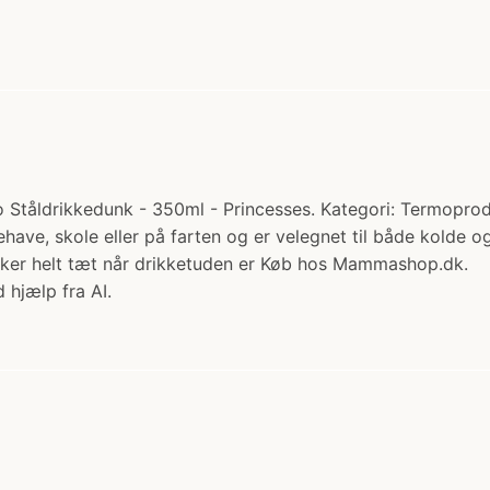
tåldrikkedunk - 350ml - Princesses. Kategori: Termoprodukt
rnehave, skole eller på farten og er velegnet til både kold
ukker helt tæt når drikketuden er Køb hos Mammashop.dk.
 hjælp fra AI.