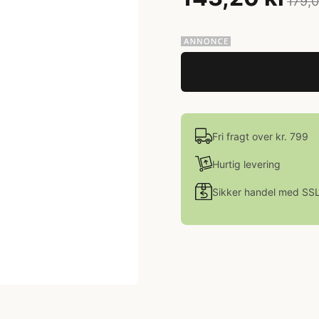
179,0
Fri fragt over kr. 799
Hurtig levering
Sikker handel med SS