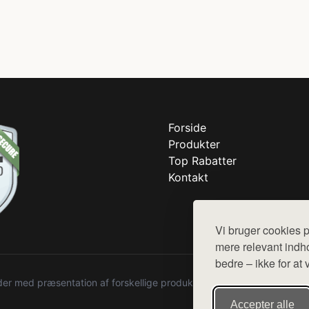
Forside
Produkter
Top Rabatter
Kontakt
Vi bruger cookies p
mere relevant indho
bedre – ikke for at 
r med præsentation af forskellige produkter fra diverse webshops. De
Accepter alle