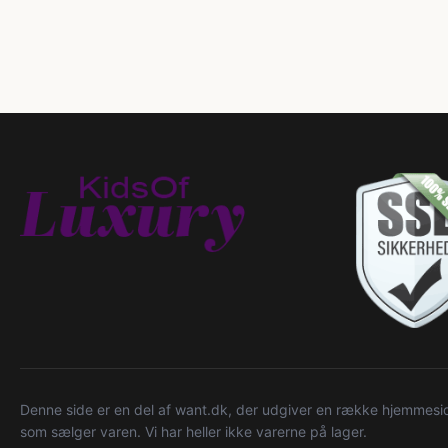
Denne side er en del af want.dk, der udgiver en række hjemmeside
som sælger varen. Vi har heller ikke varerne på lager.