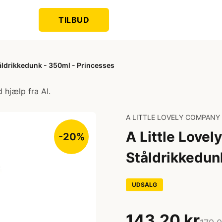
TILBUD
åldrikkedunk - 350ml - Princesses
 hjælp fra AI.
A LITTLE LOVELY COMPANY
A Little Love
-20%
Ståldrikkedun
UDSALG
143,20 kr