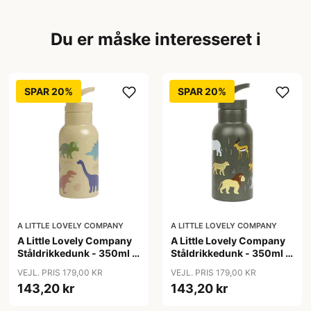
Du er måske interesseret i
SPAR 20%
SPAR 20%
A LITTLE LOVELY COMPANY
A LITTLE LOVELY COMPANY
A Little Lovely Company
A Little Lovely Company
Ståldrikkedunk - 350ml -
Ståldrikkedunk - 350ml -
Dinosaur
Savanna
VEJL. PRIS 179,00 KR
VEJL. PRIS 179,00 KR
143,20 kr
143,20 kr