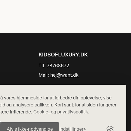
KIDSOFLUXURY.DK
Tlf. 78768672
Mail:
hej@want.dk
Cookie- og privatlivspolitik
å vores hjemmeside for at forbedre din oplevelse, vise
ld og analysere trafikken. Kort sagt: for at siden fungerer
være irriterende.
Cookie- og privatlivspolitik.
r sælges ikke varer fra denne side - vi henviser til de shops,
Afvis ikke‑nødvendige
Indstillinger