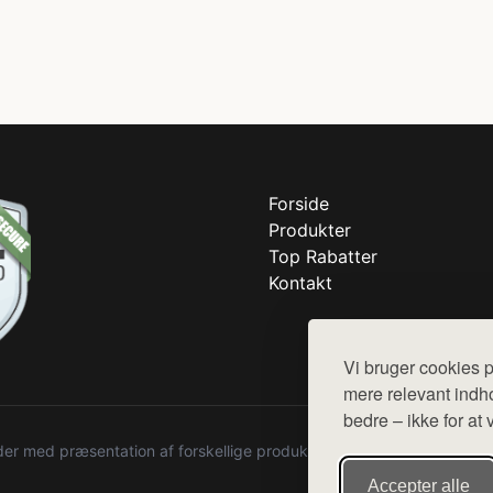
Forside
Produkter
Top Rabatter
Kontakt
Vi bruger cookies p
mere relevant indho
bedre – ikke for at 
r med præsentation af forskellige produkter fra diverse webshops. De
Accepter alle