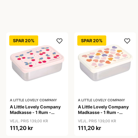
SPAR 20%
SPAR 20%
A LITTLE LOVELY COMPANY
A LITTLE LOVELY COMPANY
A Little Lovely Company
A Little Lovely Company
Madkasse - 1 Rum -
Madkasse - 1 Rum -
Rustfri Stål m. PP Låg -
Rustfri Stål m. PP Låg -
VEJL. PRIS 139,00 KR
VEJL. PRIS 139,00 KR
Cherries
Hearts
111,20 kr
111,20 kr