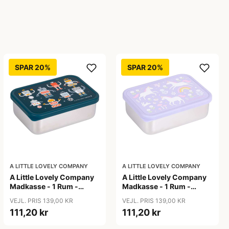
SPAR 20%
SPAR 20%
A LITTLE LOVELY COMPANY
A LITTLE LOVELY COMPANY
A Little Lovely Company
A Little Lovely Company
Madkasse - 1 Rum -
Madkasse - 1 Rum -
Rustfri Stål m. PP Låg -
Rustfri Stål m. PP Låg -
VEJL. PRIS 139,00 KR
VEJL. PRIS 139,00 KR
Robots
Unicorn Dreams
111,20 kr
111,20 kr