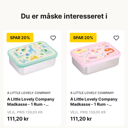
Du er måske interesseret i
SPAR 20%
SPAR 20%
A LITTLE LOVELY COMPANY
A LITTLE LOVELY COMPANY
A Little Lovely Company
A Little Lovely Company
Madkasse - 1 Rum -
Madkasse - 1 Rum -
Rustfri Stål m. PP Låg -
Rustfri Stål m. PP Låg -
VEJL. PRIS 139,00 KR
VEJL. PRIS 139,00 KR
Jungle
Princesses
111,20 kr
111,20 kr