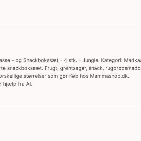
e - og Snackbokssæt - 4 stk. - Jungle. Kategori: Madkasse
e snackbokssæt. Frugt, grøntsager, snack, rugbrødsmadder,
 forskellige størrelser som gør Køb hos Mammashop.dk.
 hjælp fra AI.