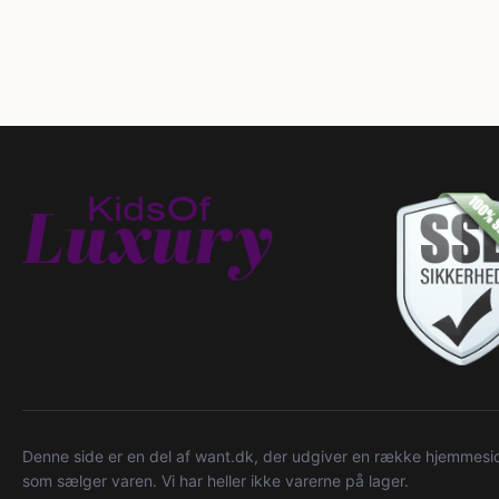
Denne side er en del af want.dk, der udgiver en række hjemmeside
som sælger varen. Vi har heller ikke varerne på lager.