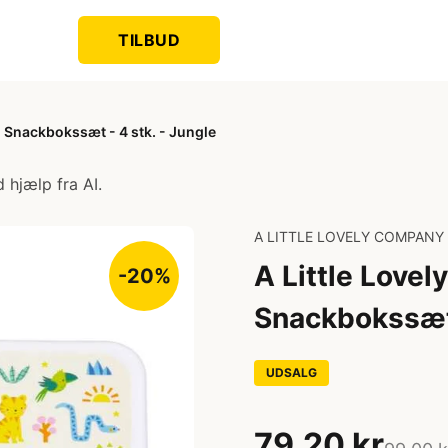
TILBUD
 Snackbokssæt - 4 stk. - Jungle
 hjælp fra AI.
A LITTLE LOVELY COMPANY
A Little Love
-20%
Snackbokssæt 
UDSALG
79,20 kr