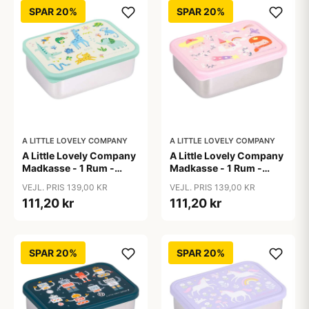
SPAR 20%
SPAR 20%
A LITTLE LOVELY COMPANY
A LITTLE LOVELY COMPANY
A Little Lovely Company
A Little Lovely Company
Madkasse - 1 Rum -
Madkasse - 1 Rum -
Rustfri Stål m. PP Låg -
Rustfri Stål m. PP Låg -
VEJL. PRIS 139,00 KR
VEJL. PRIS 139,00 KR
Jungle
Princesses
111,20 kr
111,20 kr
SPAR 20%
SPAR 20%