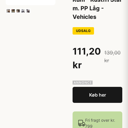
m. PP Låg -
Vehicles
UDSALG
111,20
139,00
kr
kr
Køb her
Fri fragt over kr.
799