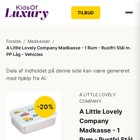
TILBUD
Forside
/
Madkasser
/
A Little Lovely Company Madkasse - 1 Rum - Rustfri Stål m.
PP Låg - Vehicles
Dele af indholdet på denne side kan være genereret
med hjælp fra AI.
A LITTLE LOVELY
COMPANY
-20%
A Little Lovely
Company
Madkasse - 1
Rum - Rustfri Stål