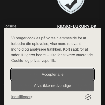
Forside
KIDSOFLUXURY.DK
Produkter
Tlf. 78768672
Top Rabatter
Vi bruger cookies på vores hjemmeside for at
Mail:
hej@want.dk
Kontakt
forbedre din oplevelse, vise mere relevant
indhold og analysere trafikken. Kort sagt: for at
Cookie- og privatlivspolitik
siden fungerer bedre – ikke for at være irriterende.
Cookie- og privatlivspolitik.
Denne side er en del af want.dk, der udgiver en række
Accepter alle
hjemmesider med præsentation af forskellige produkter fra
diverse webshops. Der sælges ikke varer fra denne side - vi
Afvis ikke‑nødvendige
henviser til de shops, som sælger varen. Vi har heller ikke
varerne på lager.
Indstillinger
© 2026 kidsofluxury.dk. Alle rettigheder forbeholdes.